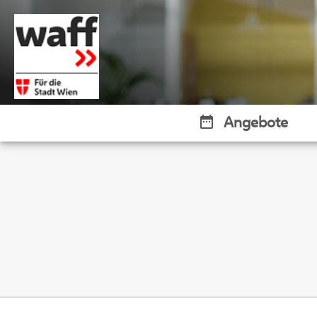
Angebote
date_range