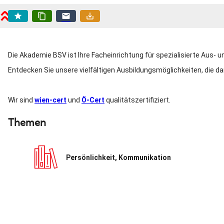
star
content_copy
email
save_alt
Die Akademie BSV ist Ihre Facheinrichtung für spezialisierte Aus- 
Entdecken Sie unsere vielfältigen Ausbildungsmöglichkeiten, die da
Wir sind
wien-cert
und
Ö-Cert
qualitätszertifiziert.
Themen
Persönlichkeit, Kommunikation