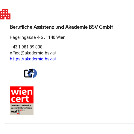
partment
Berufliche Assistenz und Akademie BSV GmbH
Hägelingasse 4-6 , 1140 Wien
+43 1 981 89 838
office@akademie-bsv.at
https://akademie-bsv.at