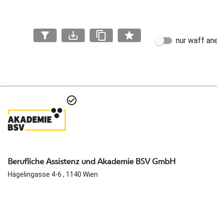
filter_alt
save_alt
content_copy
star
nur waff an
check_circle_outline
Berufliche Assistenz und Akademie BSV GmbH
Hägelingasse 4-6 , 1140 Wien